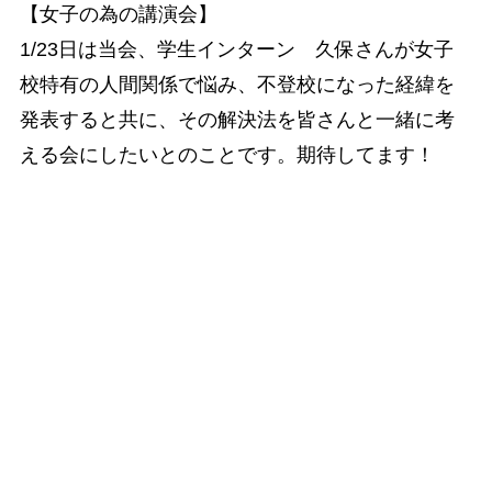
【女子の為の講演会】
1/23日は当会、学生インターン 久保さんが女子
校特有の人間関係で悩み、不登校になった経緯を
発表すると共に、その解決法を皆さんと一緒に考
える会にしたいとのことです。期待してます！
下記は今までに不登校・高校中退・引きこもり相
談・面談があった学校の一部です。
毎年、保護者がお医者様の家があり、医学部志望
の子も居ます。
東京都立チャレンジスクールはじめ
新宿
新宿山吹高校・定時制･通信制課程
海城中学校・高等学校