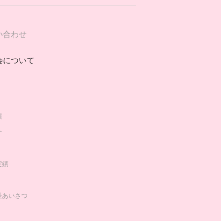
い合わせ
会について
演
介
実績
長あいさつ