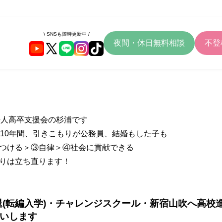
\ SNSも随時更新中 /
夜間・休日無料相談
不登
法人高卒支援会の杉浦です
は10年間、引きこもりが公務員、結婚もした子も
をつける＞③自律＞④社会に貢献できる
りは立ち直ります！
中退(転編入学)・チャレンジスクール・新宿山吹へ高
いします