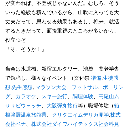
が変われば、不登校じゃないんだ。むしろ、そう
いった経験も積んでいるから、山吹に入っても大
丈夫だって、思わせる効果もあるし、将来、就活
するときだって、面接重視のところが多いから、
役立つぞ」
「そ、そうか！」
当会は水道橋、新宿エルタワー、池袋 養老学舎
で勉強し、様々なイベント （文化祭
準備
,
生徒感
想
,
先生感想
,
マラソン大会
、
フットサル
、
ボーリン
グ
、
カラオケ
、
スキー旅行
、
調理体験
、
高尾山ム
ササビウォッチ
、
大阪弾丸旅行
等）職場体験（
箱
根強羅温泉旅館業
、
クリタエイムデリカ見学
,
株式
会社ベナ
、
株式会社ダイワハイテックス社会科見