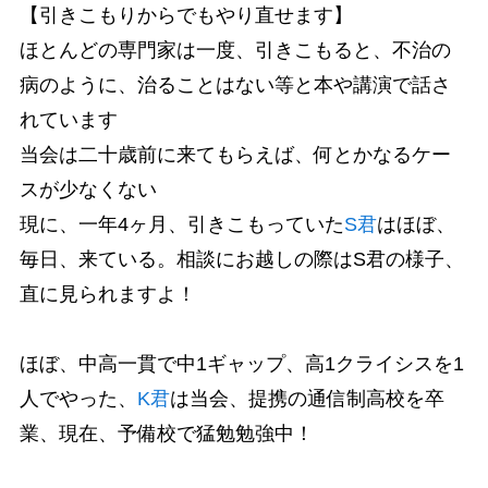
【引きこもりからでもやり直せます】
ほとんどの専門家は一度、引きこもると、不治の
病のように、治ることはない等と本や講演で話さ
れています
当会は二十歳前に来てもらえば、何とかなるケー
スが少なくない
現に、一年4ヶ月、引きこもっていた
S君
はほぼ、
毎日、来ている。相談にお越しの際はS君の様子、
直に見られますよ！
ほぼ、中高一貫で中1ギャップ、高1クライシスを1
人でやった、
K君
は当会、提携の通信制高校を卒
業、現在、予備校で猛勉勉強中！