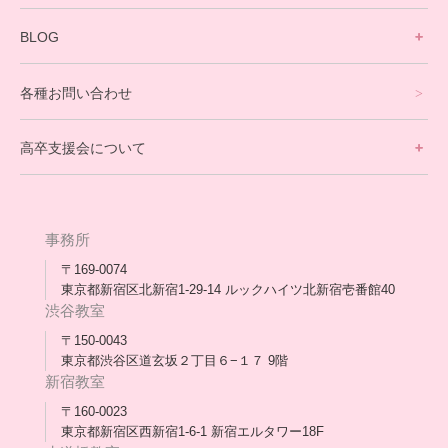
寮生活サポート
BLOG
理事長ブログ一覧
在校生の声
各種お問い合わせ
不登校支援スタッフブログ一覧
卒業生の今
高卒支援会について
保護者交流だより一覧
アウトリーチ支援
[家庭訪問カウンセリング]
団体概要
高卒支援会だより一覧
年次報告
事務所
会長コラム一覧
メディア出演
〒169-0074
東京都新宿区北新宿1-29-14 ルックハイツ北新宿壱番館40
スタッフ紹介
渋谷教室
〒150-0043
出版書
東京都渋谷区道玄坂２丁目６−１７ 9階
新宿教室
合格・進路実績
〒160-0023
東京都新宿区西新宿1-6-1 新宿エルタワー18F
協力団体