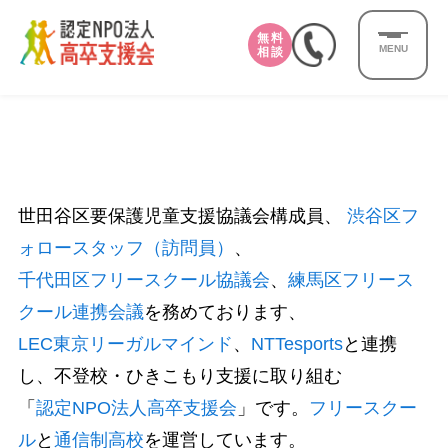
無料
MENU
相談
世田谷区要保護児童支援協議会構成員、
渋谷区フ
ォロースタッフ（訪問員）
、
千代田区フリースクール協議会
、
練馬区フリース
クール連携会議
を務めております、
LEC東京リーガルマインド
、
NTTesports
と連携
し、不登校・ひきこもり支援に取り組む
「
認定NPO法人高卒支援会
」です。
フリースクー
ル
と
通信制高校
を運営しています。