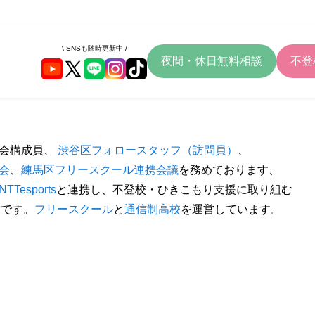
\ SNSも随時更新中 /
夜間・休日無料相談
不登
議会構成員、
渋谷区フォロースタッフ（訪問員）
、
会
、
練馬区フリースクール連携会議
を務めております、
NTTesports
と連携し、不登校・ひきこもり支援に取り組む
」です。
フリースクール
と
通信制高校
を運営しています。