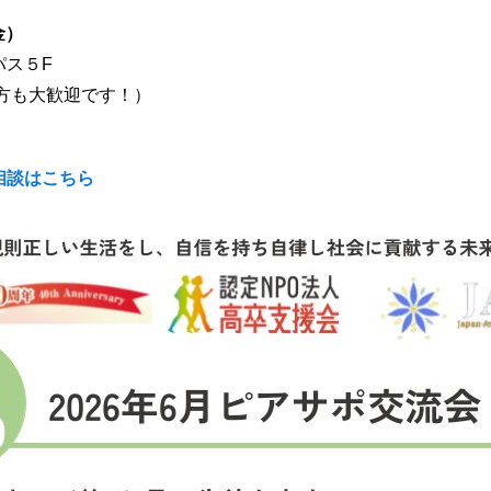
金）
パス５F
方も大歓迎です！）
相談はこちら