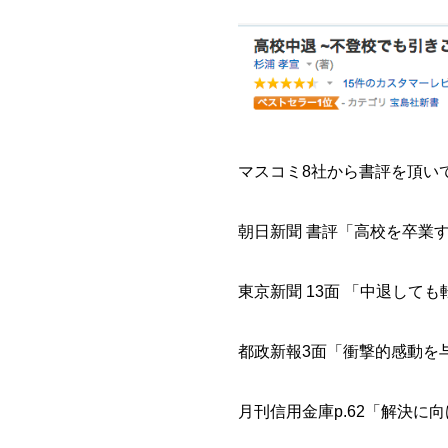
マスコミ8社から書評を頂い
朝日新聞 書評「高校を卒業
東京新聞 13面 「中退して
都政新報3面「衝撃的感動を
月刊信用金庫p.62「解決