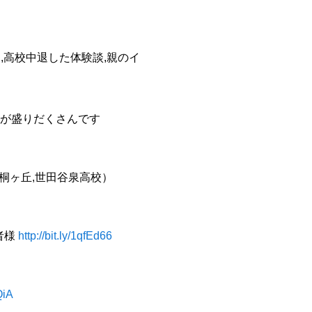
,高校中退した体験談,親のイ
が盛りだくさんです
桐ヶ丘,世田谷泉高校）
者様
http://bit.ly/1qfEd66
QiA