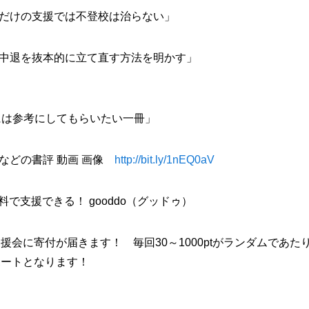
だけの支援では不登校は治らない」
中退を抜本的に立て直す方法を明かす」
には参考にしてもらいたい一冊」
などの書評 動画 画像
http://bit.ly/1nEQ0aV
料で支援できる！ gooddo（グッドゥ）
援会に寄付が届きます！ 毎回30～1000ptがランダムであ
ポートとなります！