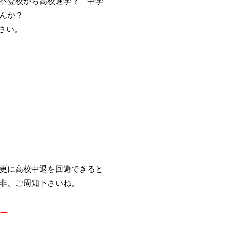
不登校から高校進学？ 中学
んか？
下さい。
更に高校中退を回避できると
非、ご周知下さいね。
セラー