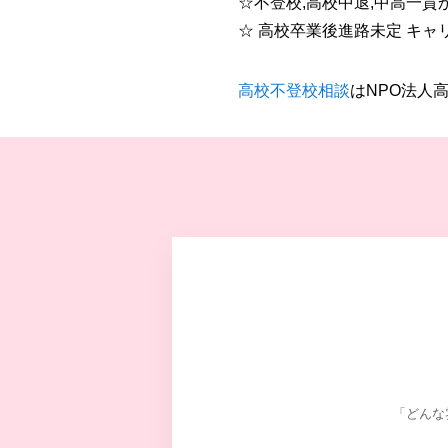
☆不登校,高校中退,中高一貫
☆ 高校卒業後進路未定 キ
高校不登校相談
はNPO法人
「どんな