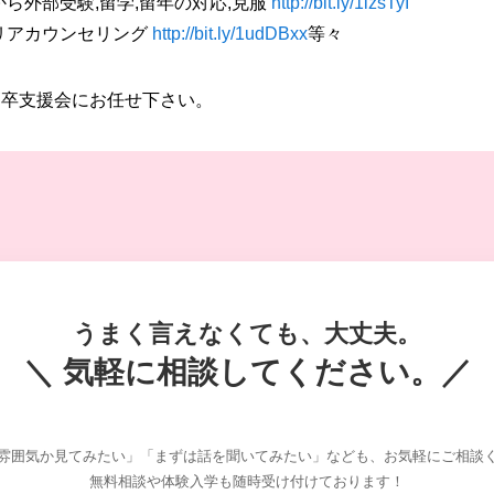
から外部受験,留学,留年の対応,克服
http://bit.ly/1lzsTyI
ャリアカウンセリング
http://bit.ly/1udDBxx
等々
高卒支援会にお任せ下さい。
うまく言えなくても、大丈夫。
＼ 気軽に相談してください。／
雰囲気か見てみたい」「まずは話を聞いてみたい」なども、お気軽にご相談
無料相談や体験入学も随時受け付けております！