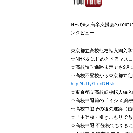
NPO法人高卒支援会のYout
ンタビュー
東京都立高校転校転入編入学
☆NHKをはじめとするマス
☆高校進学進路未定でも9月
☆高校不登校から東京都立定時
http://bit.ly/1nmRHNd
☆東京都立高校転校転入編入
☆高校中退前の「イジメ,高
☆高校中退その後の進路（留学
☆「不登校・引きこもりでも
☆高校中退 不登校でも引き