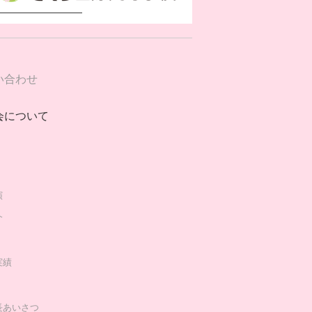
い合わせ
会について
演
介
実績
長あいさつ