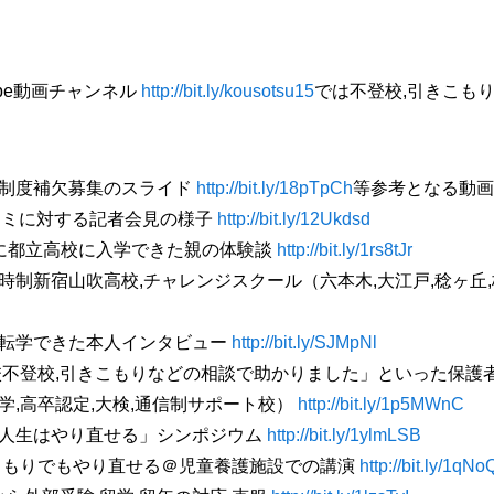
ube動画チャンネル
http://bit.ly/kousotsu15
では不登校,引きこもり
制度補欠募集のスライド
http://bit.ly/18pTpCh
等参考となる動画
コミに対する記者会見の様子
http://bit.ly/12Ukdsd
に都立高校に入学できた親の体験談
http://bit.ly/1rs8tJr
制新宿山吹高校,チャレンジスクール（六本木,大江戸,稔ヶ丘,
転学できた本人インタビュー
http://bit.ly/SJMpNl
校不登校,引きこもりなどの相談で助かりました」といった保護
,高卒認定,大検,通信制サポート校）
http://bit.ly/1p5MWnC
人生はやり直せる」シンポジウム
http://bit.ly/1ylmLSB
こもりでもやり直せる＠児童養護施設での講演
http://bit.ly/1qNo