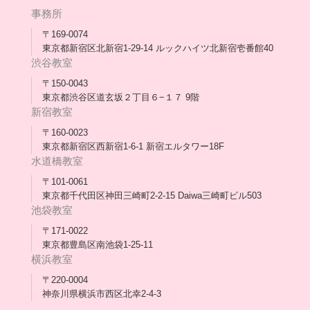
年次報告
事務所
会長コラム一覧
メディア出演
〒169-0074
東京都新宿区北新宿1-29-14 ルックハイツ北新宿壱番館40
スタッフ紹介
渋谷教室
〒150-0043
出版書
東京都渋谷区道玄坂２丁目６−１７ 9階
新宿教室
合格・進路実績
〒160-0023
東京都新宿区西新宿1-6-1 新宿エルタワー18F
協力団体
水道橋教室
理事長・会長あいさつ
〒101-0061
東京都千代田区神田三崎町2-2-15 Daiwa三崎町ビル503
保護者会
池袋教室
〒171-0022
採用情報
東京都豊島区南池袋1-25-11
横浜教室
〒220-0004
神奈川県横浜市西区北幸2-4-3