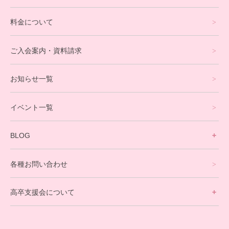
通信制高校サポート校について
料金について
オンラインコース
eスポーツコース
ご入会案内・資料請求
プログラミングコース
お知らせ一覧
就労支援コース
イベント一覧
英会話・海外留学コース
寮生活サポート
BLOG
理事長ブログ一覧
在校生の声
各種お問い合わせ
不登校支援スタッフブログ一覧
卒業生の今
高卒支援会について
保護者交流だより一覧
アウトリーチ支援
[家庭訪問カウンセリング]
団体概要
高卒支援会だより一覧