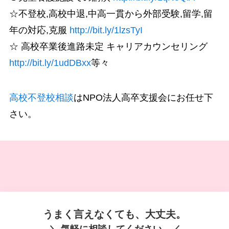
☆不登校,高校中退,中高一貫から外部受験,留学,留
年の対応,克服
http://bit.ly/1lzsTyI
☆ 高校卒業後進路未定 キャリアカウンセリング
http://bit.ly/1udDBxx
等々
高校不登校相談
はNPO法人高卒支援会にお任せ下
さい。
うまく言えなくても、大丈夫。