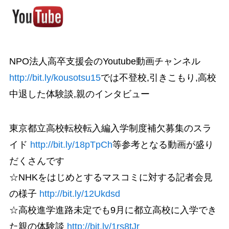
NPO法人高卒支援会のYoutube動画チャンネル
http://bit.ly/kousotsu15
では不登校,引きこもり,高校
中退した体験談,親のインタビュー
東京都立高校転校転入編入学制度補欠募集のスラ
イド
http://bit.ly/18pTpCh
等参考となる動画が盛り
だくさんです
☆NHKをはじめとするマスコミに対する記者会見
の様子
http://bit.ly/12Ukdsd
☆高校進学進路未定でも9月に都立高校に入学でき
た親の体験談
http://bit.ly/1rs8tJr