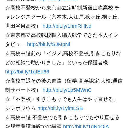
☆高校不登校から東京都立定時制新宿山吹高校,チ
ャレンジスクール（六本木,大江戸,稔ヶ丘,桐ヶ丘,
世田谷泉高校）
http://bit.ly/1nmRHNd
☆東京都立高校転校転入編入転学できた本人イン
タビュー
http://bit.ly/SJMpNl
☆高校中退前の「イジメ,高校不登校,引きこもりな
どの相談で助かりました」といった保護者様
http://bit.ly/1qfEd66
☆高校中退その後の進路（留学,高卒認定,大検,通信
制サポート校）
http://bit.ly/1p5MWnC
☆「不登校・引きこもりでも人生はやり直せる」
シンポジウム
http://bit.ly/1ylmLSB
☆高校中退 不登校でも引きこもりでもやり直せる
＠児童養護施設での講演
http://bit.ly/1qNoQiA