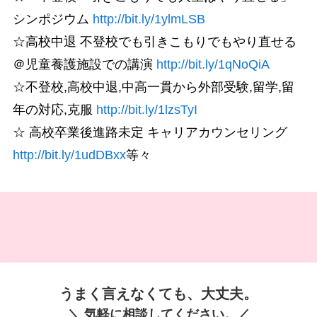
シンポジウム
http://bit.ly/1ylmLSB
☆高校中退 不登校でも引きこもりでもやり直せる
＠児童養護施設での講演
http://bit.ly/1qNoQiA
☆不登校,高校中退,中高一貫から外部受験,留学,留
年の対応,克服
http://bit.ly/1lzsTyI
☆ 高校卒業後進路未定 キャリアカウンセリング
http://bit.ly/1udDBxx
等々
うまく言えなくても、大丈夫。
＼ 気軽に相談してください。／