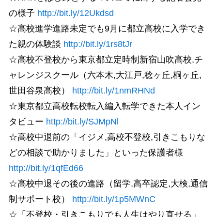
の様子
http://bit.ly/12Ukdsd
☆高校進学進路未定でも9月に都立高校に入学でき
た親の体験談
http://bit.ly/1rs8tJr
☆高校不登校から東京都立定時制新宿山吹高校,チ
ャレンジスクール（六本木,大江戸,稔ヶ丘,桐ヶ丘,
世田谷泉高校）
http://bit.ly/1nmRHNd
☆東京都立高校転校転入編入転学できた本人イン
タビュー
http://bit.ly/SJMpNl
☆高校中退前の「イジメ,高校不登校,引きこもりな
どの相談で助かりました」といった保護者様
http://bit.ly/1qfEd66
☆高校中退その後の進路（留学,高卒認定,大検,通信
制サポート校）
http://bit.ly/1p5MWnC
☆「不登校・引きこもりでも人生はやり直せる」