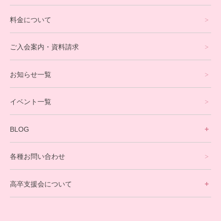
通信制高校サポート校について
料金について
オンラインコース
eスポーツコース
ご入会案内・資料請求
プログラミングコース
お知らせ一覧
就労支援コース
イベント一覧
英会話・海外留学コース
寮生活サポート
BLOG
理事長ブログ一覧
在校生の声
各種お問い合わせ
不登校支援スタッフブログ一覧
卒業生の今
高卒支援会について
保護者交流だより一覧
アウトリーチ支援
[家庭訪問カウンセリング]
団体概要
高卒支援会だより一覧