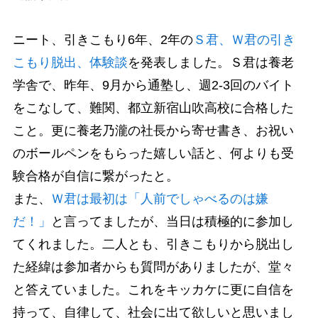
ニート、引きこもり6年、2年の
Ｓ君、Ｗ君の引き
こもり脱出、体験談
を発表しました。Ｓ君は養老
学舎で、昨年、9月から通塾し、週2-3回のバイト
をこなして、難関、都立新宿山吹高校に合格した
こと。更に養老乃瀧の社長から寄せ書き、お祝い
のボールペンをもらった嬉しい話と、何よりも受
験合格が自信に繋がったと。
また、
Ｗ君は最初は「人前でしゃべるのは嫌
だ！」
と言ってましたが、当日は積極的に参加し
てくれました。二人とも、引きこもりから脱出し
た経緯は参加者からも質問がありましたが、堂々
と答えていました。これをキッカケに更に自信を
持って、自律して、社会に出て欲しいと思いまし