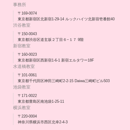
年次報告
事務所
会長コラム一覧
メディア出演
〒169-0074
東京都新宿区北新宿1-29-14 ルックハイツ北新宿壱番館40
スタッフ紹介
渋谷教室
〒150-0043
出版書
東京都渋谷区道玄坂２丁目６−１７ 9階
新宿教室
合格・進路実績
〒160-0023
東京都新宿区西新宿1-6-1 新宿エルタワー18F
協力団体
水道橋教室
理事長・会長あいさつ
〒101-0061
東京都千代田区神田三崎町2-2-15 Daiwa三崎町ビル503
保護者会
池袋教室
〒171-0022
採用情報
東京都豊島区南池袋1-25-11
横浜教室
〒220-0004
神奈川県横浜市西区北幸2-4-3