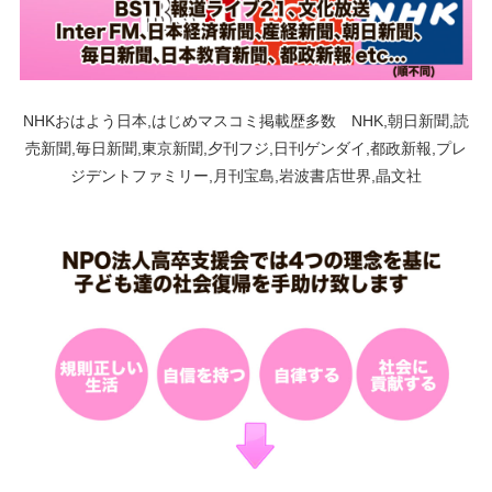
NHKおはよう日本,はじめマスコミ掲載歴多数 NHK,朝日新聞,読
売新聞,毎日新聞,東京新聞,夕刊フジ,日刊ゲンダイ,都政新報,プレ
ジデントファミリー,月刊宝島,岩波書店世界,晶文社