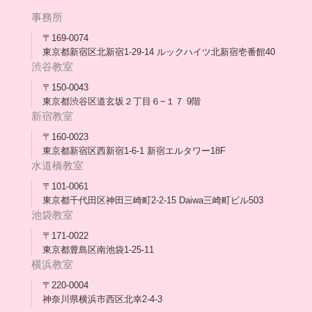
年次報告
事務所
会長コラム一覧
メディア出演
〒169-0074
東京都新宿区北新宿1-29-14 ルックハイツ北新宿壱番館40
スタッフ紹介
渋谷教室
〒150-0043
出版書
東京都渋谷区道玄坂２丁目６−１７ 9階
新宿教室
合格・進路実績
〒160-0023
東京都新宿区西新宿1-6-1 新宿エルタワー18F
協力団体
水道橋教室
理事長・会長あいさつ
〒101-0061
東京都千代田区神田三崎町2-2-15 Daiwa三崎町ビル503
保護者会
池袋教室
〒171-0022
採用情報
東京都豊島区南池袋1-25-11
横浜教室
〒220-0004
神奈川県横浜市西区北幸2-4-3