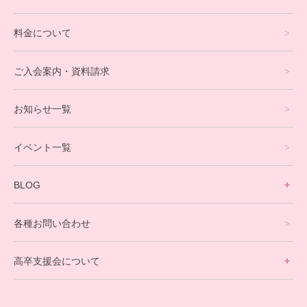
通信制高校サポート校について
料金について
オンラインコース
eスポーツコース
ご入会案内・資料請求
プログラミングコース
お知らせ一覧
就労支援コース
イベント一覧
英会話・海外留学コース
寮生活サポート
BLOG
理事長ブログ一覧
在校生の声
各種お問い合わせ
不登校支援スタッフブログ一覧
卒業生の今
高卒支援会について
保護者交流だより一覧
アウトリーチ支援
[家庭訪問カウンセリング]
団体概要
高卒支援会だより一覧