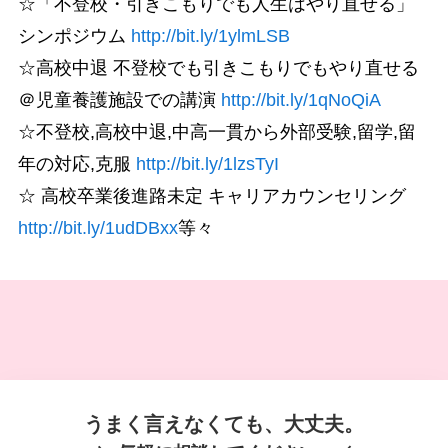
☆「不登校・引きこもりでも人生はやり直せる」
シンポジウム
http://bit.ly/1ylmLSB
☆高校中退 不登校でも引きこもりでもやり直せる
＠児童養護施設での講演
http://bit.ly/1qNoQiA
☆不登校,高校中退,中高一貫から外部受験,留学,留
年の対応,克服
http://bit.ly/1lzsTyI
☆ 高校卒業後進路未定 キャリアカウンセリング
http://bit.ly/1udDBxx
等々
うまく言えなくても、大丈夫。