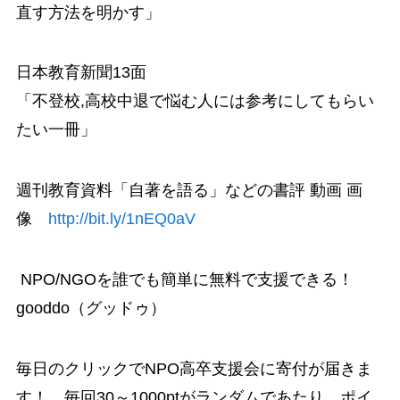
直す方法を明かす」
日本教育新聞13面
「不登校,高校中退で悩む人には参考にしてもらい
たい一冊」
週刊教育資料「自著を語る」などの書評 動画 画
像
http://bit.ly/1nEQ0aV
NPO/NGOを誰でも簡単に無料で支援できる！
gooddo（グッドゥ）
毎日のクリックでNPO高卒支援会に寄付が届きま
す！ 毎回30～1000ptがランダムであたり、ポイ