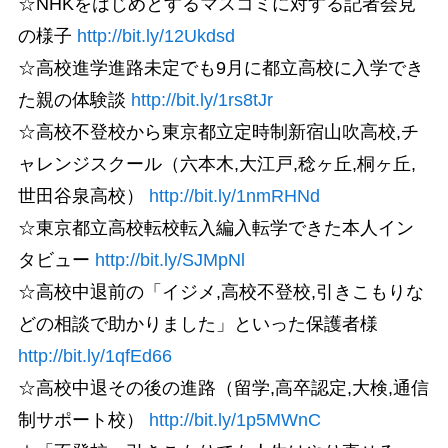
☆NHKをはじめとするマスコミに対する記者会見
の様子
http://bit.ly/12Ukdsd
☆高校進学進路未定でも9月に都立高校に入学でき
た親の体験談
http://bit.ly/1rs8tJr
☆高校不登校から東京都立定時制新宿山吹高校,チ
ャレンジスクール（六本木,大江戸,稔ヶ丘,桐ヶ丘,
世田谷泉高校）
http://bit.ly/1nmRHNd
☆東京都立高校転校転入編入転学できた本人イン
タビュー
http://bit.ly/SJMpNl
☆高校中退前の「イジメ,高校不登校,引きこもりな
どの相談で助かりました」といった保護者様
http://bit.ly/1qfEd66
☆高校中退その後の進路（留学,高卒認定,大検,通信
制サポート校）
http://bit.ly/1p5MWnC