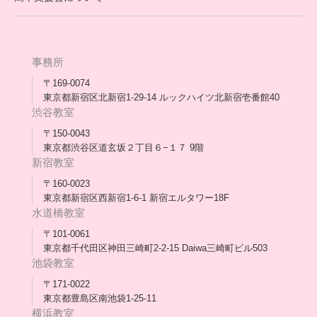
保護者交流だより一覧
アウトリーチ支援
[家庭訪問カウンセリング]
団体概要
高卒支援会だより一覧
年次報告
事務所
会長コラム一覧
メディア出演
〒169-0074
東京都新宿区北新宿1-29-14 ルックハイツ北新宿壱番館40
スタッフ紹介
渋谷教室
〒150-0043
出版書
東京都渋谷区道玄坂２丁目６−１７ 9階
新宿教室
合格・進路実績
〒160-0023
東京都新宿区西新宿1-6-1 新宿エルタワー18F
協力団体
水道橋教室
理事長・会長あいさつ
〒101-0061
東京都千代田区神田三崎町2-2-15 Daiwa三崎町ビル503
保護者会
池袋教室
〒171-0022
採用情報
東京都豊島区南池袋1-25-11
横浜教室