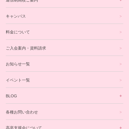
通信制高校ご案内
フリースクールについて
キャンパス
通信制高校サポート校について
料金について
オンラインコース
eスポーツコース
ご入会案内・資料請求
プログラミングコース
お知らせ一覧
就労支援コース
イベント一覧
英会話・海外留学コース
寮生活サポート
BLOG
理事長ブログ一覧
在校生の声
各種お問い合わせ
不登校支援スタッフブログ一覧
卒業生の今
高卒支援会について