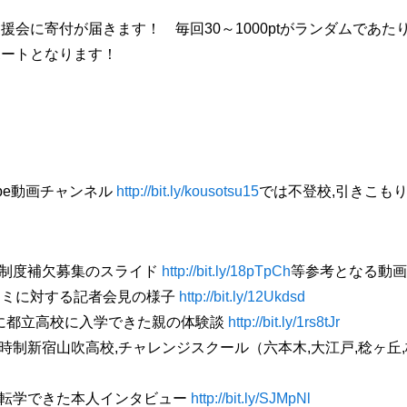
援会に寄付が届きます！ 毎回30～1000ptがランダムであ
ポートとなります！
ube動画チャンネル
http://bit.ly/kousotsu15
では不登校,引きこもり
制度補欠募集のスライド
http://bit.ly/18pTpCh
等参考となる動画
コミに対する記者会見の様子
http://bit.ly/12Ukdsd
に都立高校に入学できた親の体験談
http://bit.ly/1rs8tJr
制新宿山吹高校,チャレンジスクール（六本木,大江戸,稔ヶ丘,
転学できた本人インタビュー
http://bit.ly/SJMpNl