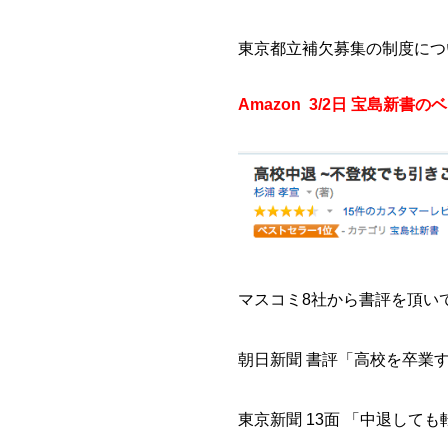
東京都立補欠募集の制度につ
Amazon 3/2日 宝島新
マスコミ8社から書評を頂い
朝日新聞 書評「高校を卒業
東京新聞 13面 「中退して