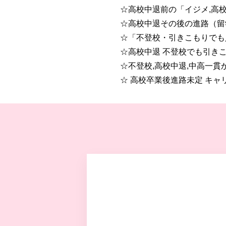
☆高校中退前の「イジメ,高
☆高校中退その後の進路（留学
☆「不登校・引きこもりでも
☆高校中退 不登校でも引き
☆不登校,高校中退,中高一貫
☆ 高校卒業後進路未定 キ