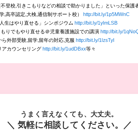
校不登校,引きこもりなどの相談で助かりました」といった保護
,高卒認定,大検,通信制サポート校）
http://bit.ly/1p5MWnC
人生はやり直せる」シンポジウム
http://bit.ly/1ylmLSB
こもりでもやり直せる＠児童養護施設での講演
http://bit.ly/1qNo
から外部受験,留学,留年の対応,克服
http://bit.ly/1lzsTyI
ャリアカウンセリング
http://bit.ly/1udDBxx
等々
うまく言えなくても、大丈夫。
＼ 気軽に相談してください。／