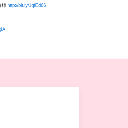
者様
http://bit.ly/1qfEd66
QiA