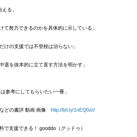
与える」
に向けて努力できるのかを具体的に示している」
だけの支援では不登校は治らない」
中退を抜本的に立て直す方法を明かす」
には参考にしてもらいたい一冊」
などの書評 動画 画像
http://bit.ly/1nEQ0aV
料で支援できる！ gooddo（グッドゥ）