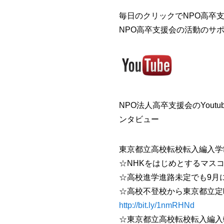
毎日のクリックでNPO高卒支
NPO高卒支援会の活動のサ
NPO法人高卒支援会のYout
ンタビュー
東京都立高校転校転入編入学
☆NHKをはじめとするマス
☆高校進学進路未定でも9月
☆高校不登校から東京都立定時
http://bit.ly/1nmRHNd
☆東京都立高校転校転入編入