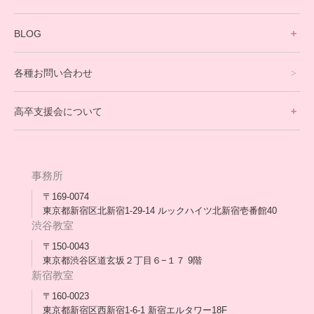
英会話・海外留学コース
寮生活サポート
BLOG
理事長ブログ一覧
在校生の声
各種お問い合わせ
不登校支援スタッフブログ一覧
卒業生の今
高卒支援会について
保護者交流だより一覧
アウトリーチ支援
[家庭訪問カウンセリング]
団体概要
高卒支援会だより一覧
年次報告
事務所
会長コラム一覧
メディア出演
〒169-0074
東京都新宿区北新宿1-29-14 ルックハイツ北新宿壱番館40
スタッフ紹介
渋谷教室
〒150-0043
出版書
東京都渋谷区道玄坂２丁目６−１７ 9階
新宿教室
合格・進路実績
〒160-0023
東京都新宿区西新宿1-6-1 新宿エルタワー18F
協力団体