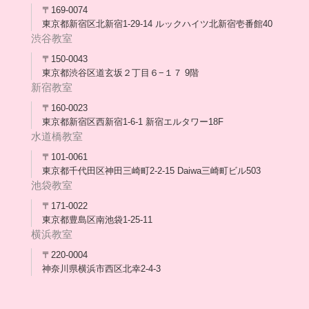
メディア出演
〒169-0074
東京都新宿区北新宿1-29-14 ルックハイツ北新宿壱番館40
スタッフ紹介
渋谷教室
〒150-0043
出版書
東京都渋谷区道玄坂２丁目６−１７ 9階
新宿教室
合格・進路実績
〒160-0023
東京都新宿区西新宿1-6-1 新宿エルタワー18F
協力団体
水道橋教室
理事長・会長あいさつ
〒101-0061
東京都千代田区神田三崎町2-2-15 Daiwa三崎町ビル503
保護者会
池袋教室
〒171-0022
採用情報
東京都豊島区南池袋1-25-11
横浜教室
〒220-0004
神奈川県横浜市西区北幸2-4-3