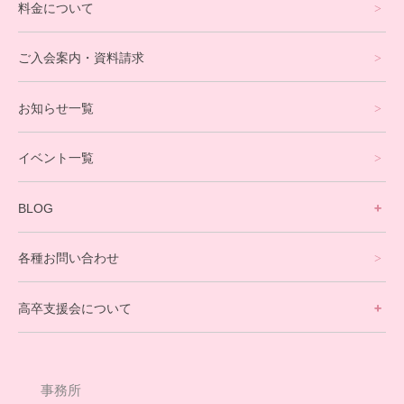
料金について
オンラインコース
eスポーツコース
ご入会案内・資料請求
プログラミングコース
お知らせ一覧
就労支援コース
イベント一覧
英会話・海外留学コース
寮生活サポート
BLOG
理事長ブログ一覧
在校生の声
各種お問い合わせ
不登校支援スタッフブログ一覧
卒業生の今
高卒支援会について
保護者交流だより一覧
アウトリーチ支援
[家庭訪問カウンセリング]
団体概要
高卒支援会だより一覧
年次報告
事務所
会長コラム一覧