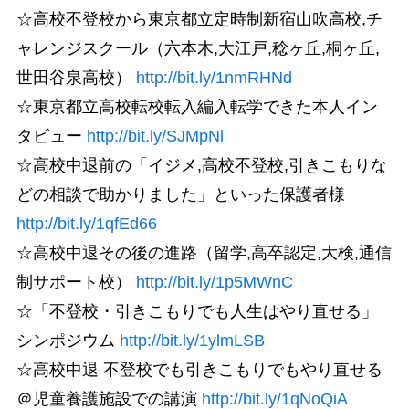
☆高校不登校から東京都立定時制新宿山吹高校,チ
ャレンジスクール（六本木,大江戸,稔ヶ丘,桐ヶ丘,
世田谷泉高校）
http://bit.ly/1nmRHNd
☆東京都立高校転校転入編入転学できた本人イン
タビュー
http://bit.ly/SJMpNl
☆高校中退前の「イジメ,高校不登校,引きこもりな
どの相談で助かりました」といった保護者様
http://bit.ly/1qfEd66
☆高校中退その後の進路（留学,高卒認定,大検,通信
制サポート校）
http://bit.ly/1p5MWnC
☆「不登校・引きこもりでも人生はやり直せる」
シンポジウム
http://bit.ly/1ylmLSB
☆高校中退 不登校でも引きこもりでもやり直せる
＠児童養護施設での講演
http://bit.ly/1qNoQiA