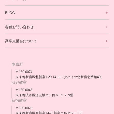
英会話・海外留学コース
寮生活サポート
BLOG
理事長ブログ一覧
在校生の声
各種お問い合わせ
不登校支援スタッフブログ一覧
卒業生の今
高卒支援会について
保護者交流だより一覧
アウトリーチ支援
[家庭訪問カウンセリング]
団体概要
高卒支援会だより一覧
年次報告
事務所
会長コラム一覧
メディア出演
〒169-0074
東京都新宿区北新宿1-29-14 ルックハイツ北新宿壱番館40
スタッフ紹介
渋谷教室
〒150-0043
出版書
東京都渋谷区道玄坂２丁目６−１７ 9階
新宿教室
合格・進路実績
〒160-0023
東京都新宿区西新宿1-6-1 新宿エルタワー18F