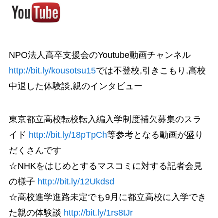
NPO法人高卒支援会のYoutube動画チャンネル
http://bit.ly/kousotsu15
では不登校,引きこもり,高校
中退した体験談,親のインタビュー
東京都立高校転校転入編入学制度補欠募集のスラ
イド
http://bit.ly/18pTpCh
等参考となる動画が盛り
だくさんです
☆NHKをはじめとするマスコミに対する記者会見
の様子
http://bit.ly/12Ukdsd
☆高校進学進路未定でも9月に都立高校に入学でき
た親の体験談
http://bit.ly/1rs8tJr