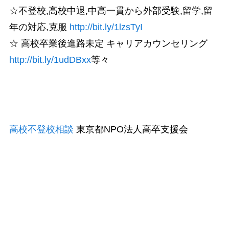
☆不登校,高校中退,中高一貫から外部受験,留学,留
年の対応,克服
http://bit.ly/1lzsTyI
☆ 高校卒業後進路未定 キャリアカウンセリング
http://bit.ly/1udDBxx
等々
高校不登校相談
東京都NPO法人高卒支援会