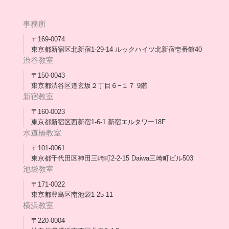
高卒支援会だより一覧
年次報告
事務所
会長コラム一覧
メディア出演
〒169-0074
東京都新宿区北新宿1-29-14 ルックハイツ北新宿壱番館40
スタッフ紹介
渋谷教室
〒150-0043
出版書
東京都渋谷区道玄坂２丁目６−１７ 9階
新宿教室
合格・進路実績
〒160-0023
東京都新宿区西新宿1-6-1 新宿エルタワー18F
協力団体
水道橋教室
理事長・会長あいさつ
〒101-0061
東京都千代田区神田三崎町2-2-15 Daiwa三崎町ビル503
保護者会
池袋教室
〒171-0022
採用情報
東京都豊島区南池袋1-25-11
横浜教室
〒220-0004