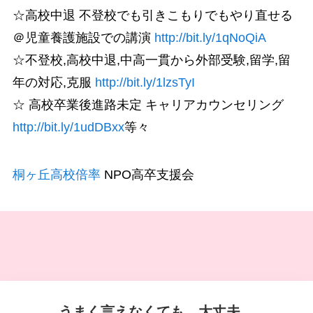
☆高校中退 不登校でも引きこもりでもやり直せる
＠児童養護施設での講演
http://bit.ly/1qNoQiA
☆不登校,高校中退,中高一貫から外部受験,留学,留
年の対応,克服
http://bit.ly/1lzsTyI
☆ 高校卒業後進路未定 キャリアカウンセリング
http://bit.ly/1udDBxx
等々
桐ヶ丘高校倍率
NPO高卒支援会
うまく言えなくても、大丈夫。