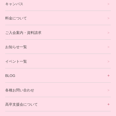
キャンパス
通信制高校サポート校について
料金について
オンラインコース
eスポーツコース
ご入会案内・資料請求
プログラミングコース
お知らせ一覧
就労支援コース
イベント一覧
英会話・海外留学コース
寮生活サポート
BLOG
理事長ブログ一覧
在校生の声
各種お問い合わせ
不登校支援スタッフブログ一覧
卒業生の今
高卒支援会について
保護者交流だより一覧
アウトリーチ支援
[家庭訪問カウンセリング]
団体概要