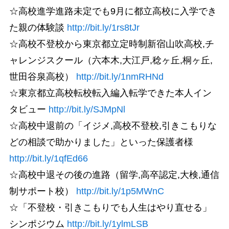
☆高校進学進路未定でも9月に都立高校に入学でき
た親の体験談
http://bit.ly/1rs8tJr
☆高校不登校から東京都立定時制新宿山吹高校,チ
ャレンジスクール（六本木,大江戸,稔ヶ丘,桐ヶ丘,
世田谷泉高校）
http://bit.ly/1nmRHNd
☆東京都立高校転校転入編入転学できた本人イン
タビュー
http://bit.ly/SJMpNl
☆高校中退前の「イジメ,高校不登校,引きこもりな
どの相談で助かりました」といった保護者様
http://bit.ly/1qfEd66
☆高校中退その後の進路（留学,高卒認定,大検,通信
制サポート校）
http://bit.ly/1p5MWnC
☆「不登校・引きこもりでも人生はやり直せる」
シンポジウム
http://bit.ly/1ylmLSB