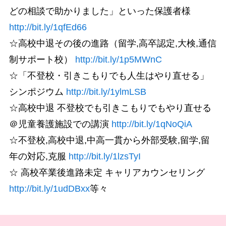
どの相談で助かりました」といった保護者様
http://bit.ly/1qfEd66
☆高校中退その後の進路（留学,高卒認定,大検,通信
制サポート校）
http://bit.ly/1p5MWnC
☆「不登校・引きこもりでも人生はやり直せる」
シンポジウム
http://bit.ly/1ylmLSB
☆高校中退 不登校でも引きこもりでもやり直せる
＠児童養護施設での講演
http://bit.ly/1qNoQiA
☆不登校,高校中退,中高一貫から外部受験,留学,留
年の対応,克服
http://bit.ly/1lzsTyI
☆ 高校卒業後進路未定 キャリアカウンセリング
http://bit.ly/1udDBxx
等々