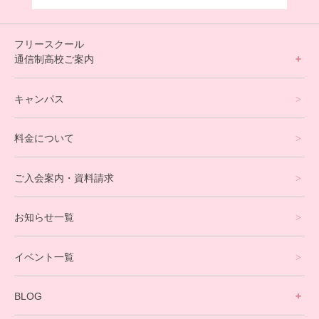
フリースクール
通信制高校ご案内
フリースクールについて
キャンパス
通信制高校サポート校について
料金について
オンラインコース
eスポーツコース
ご入会案内・資料請求
プログラミングコース
お知らせ一覧
就労支援コース
イベント一覧
英会話・海外留学コース
寮生活サポート
BLOG