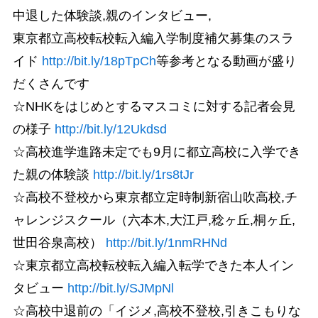
中退した体験談,親のインタビュー,
東京都立高校転校転入編入学制度補欠募集のスラ
イド
http://bit.ly/18pTpCh
等参考となる動画が盛り
だくさんです
☆NHKをはじめとするマスコミに対する記者会見
の様子
http://bit.ly/12Ukdsd
☆高校進学進路未定でも9月に都立高校に入学でき
た親の体験談
http://bit.ly/1rs8tJr
☆高校不登校から東京都立定時制新宿山吹高校,チ
ャレンジスクール（六本木,大江戸,稔ヶ丘,桐ヶ丘,
世田谷泉高校）
http://bit.ly/1nmRHNd
☆東京都立高校転校転入編入転学できた本人イン
タビュー
http://bit.ly/SJMpNl
☆高校中退前の「イジメ,高校不登校,引きこもりな