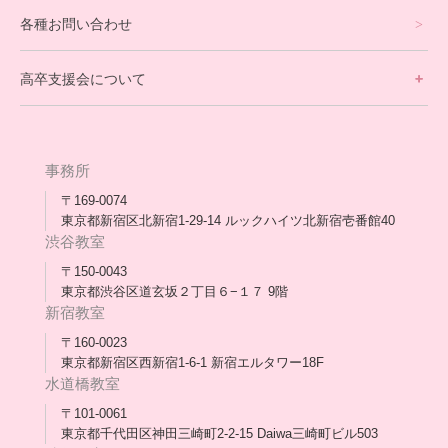
理事長ブログ一覧
在校生の声
各種お問い合わせ
不登校支援スタッフブログ一覧
卒業生の今
高卒支援会について
保護者交流だより一覧
アウトリーチ支援
[家庭訪問カウンセリング]
団体概要
高卒支援会だより一覧
年次報告
事務所
会長コラム一覧
メディア出演
〒169-0074
東京都新宿区北新宿1-29-14 ルックハイツ北新宿壱番館40
スタッフ紹介
渋谷教室
〒150-0043
出版書
東京都渋谷区道玄坂２丁目６−１７ 9階
新宿教室
合格・進路実績
〒160-0023
東京都新宿区西新宿1-6-1 新宿エルタワー18F
協力団体
水道橋教室
理事長・会長あいさつ
〒101-0061
東京都千代田区神田三崎町2-2-15 Daiwa三崎町ビル503