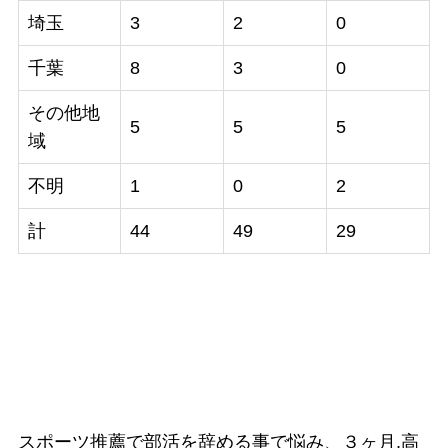
埼玉
3
2
0
千葉
8
3
0
その他地
5
5
5
域
不明
1
0
2
計
44
49
29
スポーツ推薦で部活を辞める事で悩み、３ヶ月,高