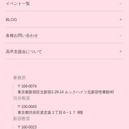
イベント一覧
英会話・海外留学コース
寮生活サポート
BLOG
理事長ブログ一覧
在校生の声
各種お問い合わせ
不登校支援スタッフブログ一覧
卒業生の今
高卒支援会について
保護者交流だより一覧
アウトリーチ支援
[家庭訪問カウンセリング]
団体概要
高卒支援会だより一覧
年次報告
事務所
会長コラム一覧
メディア出演
〒169-0074
東京都新宿区北新宿1-29-14 ルックハイツ北新宿壱番館40
スタッフ紹介
渋谷教室
〒150-0043
出版書
東京都渋谷区道玄坂２丁目６−１７ 9階
新宿教室
合格・進路実績
〒160-0023