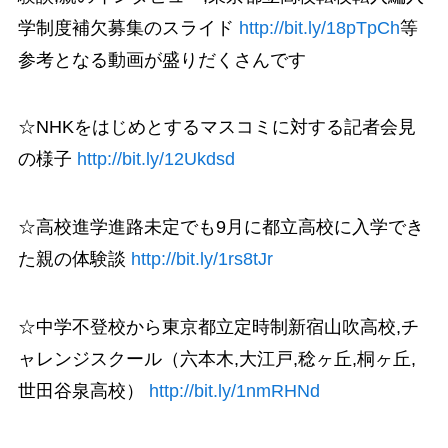
学制度補欠募集のスライド
http://bit.ly/18pTpCh
等
参考となる動画が盛りだくさんです
☆NHKをはじめとするマスコミに対する記者会見
の様子
http://bit.ly/12Ukdsd
☆高校進学進路未定でも9月に都立高校に入学でき
た親の体験談
http://bit.ly/1rs8tJr
☆中学不登校から東京都立定時制新宿山吹高校,チ
ャレンジスクール（六本木,大江戸,稔ヶ丘,桐ヶ丘,
世田谷泉高校）
http://bit.ly/1nmRHNd