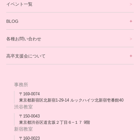
イベント一覧
英会話・海外留学コース
寮生活サポート
BLOG
理事長ブログ一覧
在校生の声
各種お問い合わせ
不登校支援スタッフブログ一覧
卒業生の今
高卒支援会について
保護者交流だより一覧
アウトリーチ支援
[家庭訪問カウンセリング]
団体概要
高卒支援会だより一覧
年次報告
事務所
会長コラム一覧
メディア出演
〒169-0074
東京都新宿区北新宿1-29-14 ルックハイツ北新宿壱番館40
スタッフ紹介
渋谷教室
〒150-0043
出版書
東京都渋谷区道玄坂２丁目６−１７ 9階
新宿教室
合格・進路実績
〒160-0023