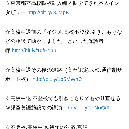
☆東京都立高校転校転入編入転学できた本人イン
タビュー
http://bit.ly/SJMpNl
☆高校中退前の「イジメ,高校不登校,引きこもりな
どの相談で助かりました」といった保護者
様
http://bit.ly/1qfEd66
☆高校中退その後の進路（高卒認定,大検,通信制サ
ポート校）
http://bit.ly/1p5MWnC
☆高校中退 不登校でも引きこもりでもやり直せる
＠児童養護施設での講演
http://bit.ly/1qNoQiA
☆不登校,高校中退,留年の対応,克服