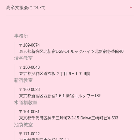
高卒支援会について
保護者交流だより一覧
アウトリーチ支援
[家庭訪問カウンセリング]
団体概要
高卒支援会だより一覧
年次報告
事務所
会長コラム一覧
メディア出演
〒169-0074
東京都新宿区北新宿1-29-14 ルックハイツ北新宿壱番館40
スタッフ紹介
渋谷教室
〒150-0043
出版書
東京都渋谷区道玄坂２丁目６−１７ 9階
新宿教室
合格・進路実績
〒160-0023
東京都新宿区西新宿1-6-1 新宿エルタワー18F
協力団体
水道橋教室
理事長・会長あいさつ
〒101-0061
東京都千代田区神田三崎町2-2-15 Daiwa三崎町ビル503
保護者会
池袋教室
〒171-0022
採用情報