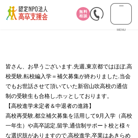
無料
相談
MENU
皆さん、お早うございます.先週,東京都ではほぼ,高
校受験,転校編入学＝補欠募集が終わりました.当会
でもお世話させて頂いていた新宿山吹高校の通信
制の受験生も合格し,ホッとしております。
【高校進学未定者＆中退者の進路】
高校再受験,都立補欠募集を活用して9月入学（高校
一年生）や高卒認定,留学,通信制サポート校と様々
な選択肢がありますので,高校進学,卒業はあきらめ