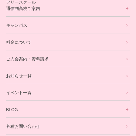
フリースクール
通信制高校ご案内
フリースクールについて
キャンパス
通信制高校サポート校について
料金について
オンラインコース
eスポーツコース
ご入会案内・資料請求
プログラミングコース
お知らせ一覧
就労支援コース
イベント一覧
英会話・海外留学コース
寮生活サポート
BLOG
理事長ブログ一覧
在校生の声
各種お問い合わせ
不登校支援スタッフブログ一覧
卒業生の今