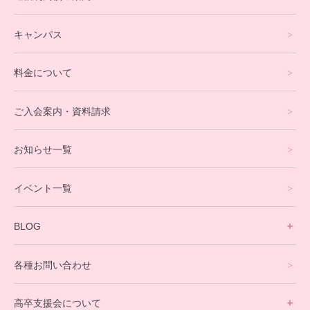
フリースクールについて
キャンパス
通信制高校サポート校について
料金について
オンラインコース
eスポーツコース
ご入会案内・資料請求
プログラミングコース
お知らせ一覧
就労支援コース
イベント一覧
英会話・海外留学コース
寮生活サポート
BLOG
理事長ブログ一覧
在校生の声
各種お問い合わせ
不登校支援スタッフブログ一覧
卒業生の今
高卒支援会について
保護者交流だより一覧