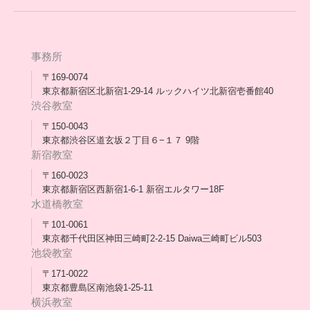
アウトリーチ支援
[家庭訪問カウンセリング]
団体概要
高卒支援会だより一覧
年次報告
事務所
会長コラム一覧
メディア出演
〒169-0074
東京都新宿区北新宿1-29-14 ルックハイツ北新宿壱番館40
スタッフ紹介
渋谷教室
〒150-0043
出版書
東京都渋谷区道玄坂２丁目６−１７ 9階
新宿教室
合格・進路実績
〒160-0023
東京都新宿区西新宿1-6-1 新宿エルタワー18F
協力団体
水道橋教室
理事長・会長あいさつ
〒101-0061
東京都千代田区神田三崎町2-2-15 Daiwa三崎町ビル503
保護者会
池袋教室
〒171-0022
採用情報
東京都豊島区南池袋1-25-11
横浜教室