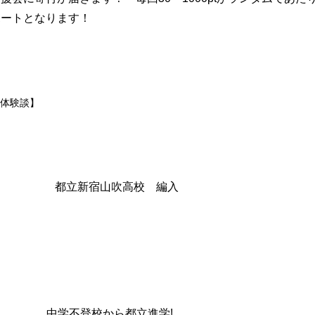
ポートとなります！
体験談】
入 都立新宿山吹高校 編入
校 中学不登校から都立進学!