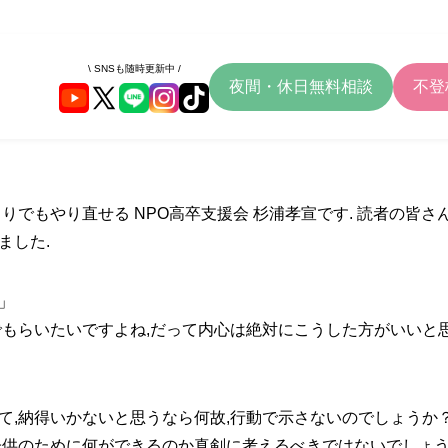
\ SNSも随時更新中 /
夜間・休日無料相談
不登
りでもやり直せる NPO高卒支援会 杉浦孝宣です. 読者の皆さ
ました.
」
でもらいたいですよね,だって内心は絶対にこうした方がいいと
て,納得いかないと思うなら何故,行動で示さないのでしょうか
子供のために何ができるのか真剣に考えるべきではないでしょ