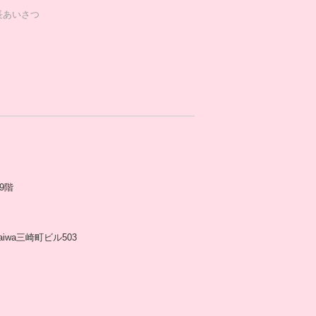
長あいさつ
9階
aiwa三崎町ビル503