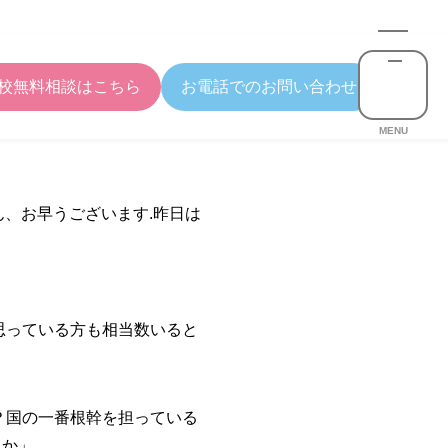
校無料相談はこちら
お電話でのお問い合わせ
MENU
ん、お早うございます.昨日は
思っている方も相当数いると
？国の一番根幹を担っている
うか」