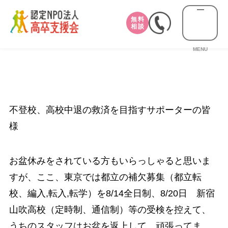
無料
相談
MENU
不登校、高校中退の救済を目指すサポーターの皆
様
お盆休みをされている方もいらっしゃると思いま
すが、ここ、東京では都立の補欠募集（都立転
校、編入,転入,転学）を8/14全日制、8/20日 新宿
山吹高校（定時制、通信制）等の受検を控えて、
うちのスタッフはお盆を返上して、頑張ってま