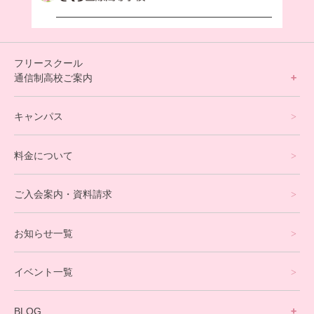
フリースクール
通信制高校ご案内
フリースクールについて
キャンパス
通信制高校サポート校について
料金について
オンラインコース
eスポーツコース
ご入会案内・資料請求
プログラミングコース
お知らせ一覧
就労支援コース
イベント一覧
英会話・海外留学コース
寮生活サポート
BLOG