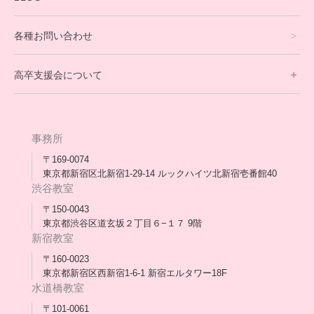
理事長ブログ一覧
在校生の声
各種お問い合わせ
不登校支援スタッフブログ一覧
卒業生の今
高卒支援会について
保護者交流だより一覧
アウトリーチ支援
[家庭訪問カウンセリング]
団体概要
高卒支援会だより一覧
年次報告
事務所
会長コラム一覧
メディア出演
〒169-0074
東京都新宿区北新宿1-29-14 ルックハイツ北新宿壱番館40
スタッフ紹介
渋谷教室
〒150-0043
出版書
東京都渋谷区道玄坂２丁目６−１７ 9階
新宿教室
合格・進路実績
〒160-0023
東京都新宿区西新宿1-6-1 新宿エルタワー18F
協力団体
水道橋教室
理事長・会長あいさつ
〒101-0061