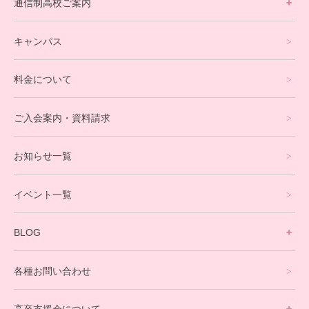
通信制高校ご案内
フリースクールについて
キャンパス
通信制高校サポート校について
料金について
オンラインコース
eスポーツコース
ご入会案内・資料請求
プログラミングコース
お知らせ一覧
就労支援コース
イベント一覧
英会話・海外留学コース
寮生活サポート
BLOG
理事長ブログ一覧
在校生の声
各種お問い合わせ
不登校支援スタッフブログ一覧
卒業生の今