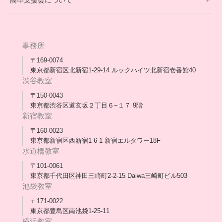
高卒支援会について
保護者交流だより一覧
アウトリーチ支援
[家庭訪問カウンセリング]
団体概要
高卒支援会だより一覧
年次報告
事務所
会長コラム一覧
メディア出演
〒169-0074
東京都新宿区北新宿1-29-14 ルックハイツ北新宿壱番館40
スタッフ紹介
渋谷教室
〒150-0043
出版書
東京都渋谷区道玄坂２丁目６−１７ 9階
新宿教室
合格・進路実績
〒160-0023
東京都新宿区西新宿1-6-1 新宿エルタワー18F
協力団体
水道橋教室
理事長・会長あいさつ
〒101-0061
東京都千代田区神田三崎町2-2-15 Daiwa三崎町ビル503
保護者会
池袋教室
〒171-0022
採用情報
東京都豊島区南池袋1-25-11
横浜教室