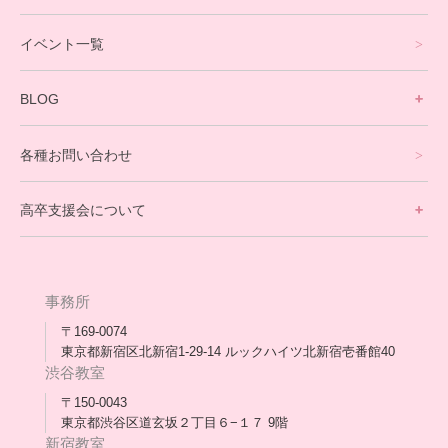
就労支援コース
イベント一覧
英会話・海外留学コース
寮生活サポート
BLOG
理事長ブログ一覧
在校生の声
各種お問い合わせ
不登校支援スタッフブログ一覧
卒業生の今
高卒支援会について
保護者交流だより一覧
アウトリーチ支援
[家庭訪問カウンセリング]
団体概要
高卒支援会だより一覧
年次報告
事務所
会長コラム一覧
メディア出演
〒169-0074
東京都新宿区北新宿1-29-14 ルックハイツ北新宿壱番館40
スタッフ紹介
渋谷教室
〒150-0043
出版書
東京都渋谷区道玄坂２丁目６−１７ 9階
新宿教室