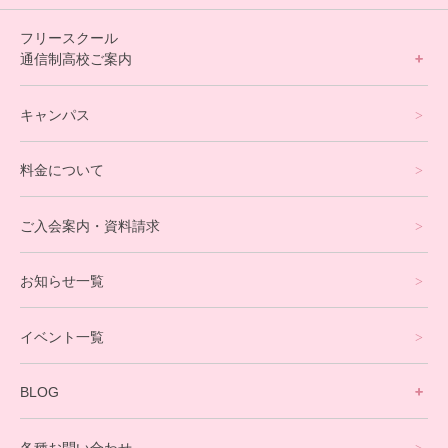
フリースクール
通信制高校ご案内
フリースクールについて
キャンパス
通信制高校サポート校について
料金について
オンラインコース
eスポーツコース
ご入会案内・資料請求
プログラミングコース
お知らせ一覧
就労支援コース
イベント一覧
英会話・海外留学コース
寮生活サポート
BLOG
理事長ブログ一覧
在校生の声
各種お問い合わせ