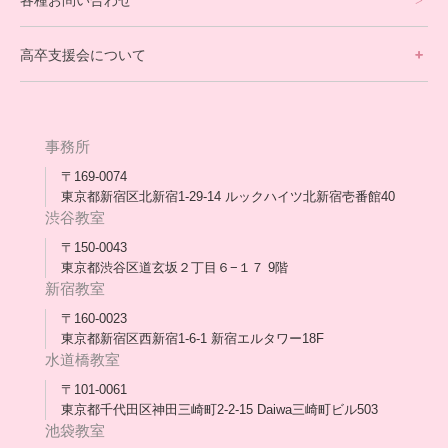
不登校支援スタッフブログ一覧
卒業生の今
高卒支援会について
保護者交流だより一覧
アウトリーチ支援
[家庭訪問カウンセリング]
団体概要
高卒支援会だより一覧
年次報告
事務所
会長コラム一覧
メディア出演
〒169-0074
東京都新宿区北新宿1-29-14 ルックハイツ北新宿壱番館40
スタッフ紹介
渋谷教室
〒150-0043
出版書
東京都渋谷区道玄坂２丁目６−１７ 9階
新宿教室
合格・進路実績
〒160-0023
東京都新宿区西新宿1-6-1 新宿エルタワー18F
協力団体
水道橋教室
理事長・会長あいさつ
〒101-0061
東京都千代田区神田三崎町2-2-15 Daiwa三崎町ビル503
保護者会
池袋教室