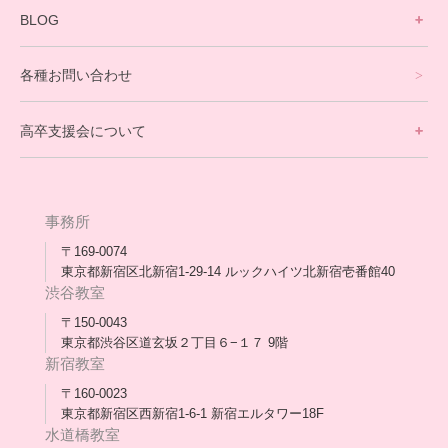
寮生活サポート
BLOG
理事長ブログ一覧
在校生の声
各種お問い合わせ
不登校支援スタッフブログ一覧
卒業生の今
高卒支援会について
保護者交流だより一覧
アウトリーチ支援
[家庭訪問カウンセリング]
団体概要
高卒支援会だより一覧
年次報告
事務所
会長コラム一覧
メディア出演
〒169-0074
東京都新宿区北新宿1-29-14 ルックハイツ北新宿壱番館40
スタッフ紹介
渋谷教室
〒150-0043
出版書
東京都渋谷区道玄坂２丁目６−１７ 9階
新宿教室
合格・進路実績
〒160-0023
東京都新宿区西新宿1-6-1 新宿エルタワー18F
協力団体
水道橋教室