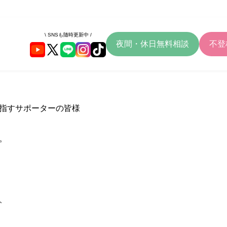
\ SNSも随時更新中 /
夜間・休日無料相談
不登
指すサポーターの皆様
。
、