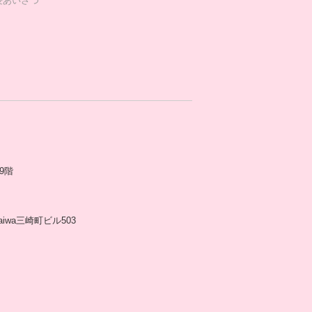
長あいさつ
9階
aiwa三崎町ビル503