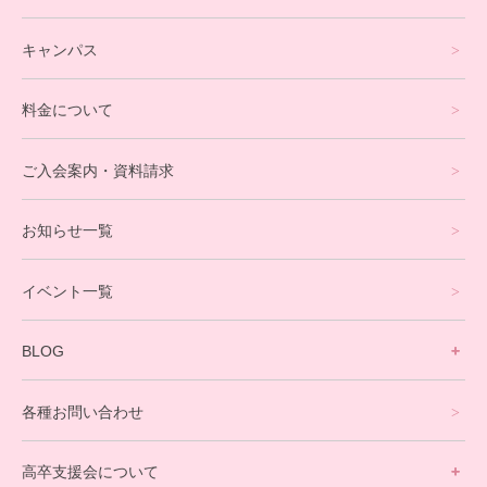
フリースクールについて
キャンパス
通信制高校サポート校について
料金について
オンラインコース
eスポーツコース
ご入会案内・資料請求
プログラミングコース
お知らせ一覧
就労支援コース
イベント一覧
英会話・海外留学コース
寮生活サポート
BLOG
理事長ブログ一覧
在校生の声
各種お問い合わせ
不登校支援スタッフブログ一覧
卒業生の今
高卒支援会について
保護者交流だより一覧
アウトリーチ支援