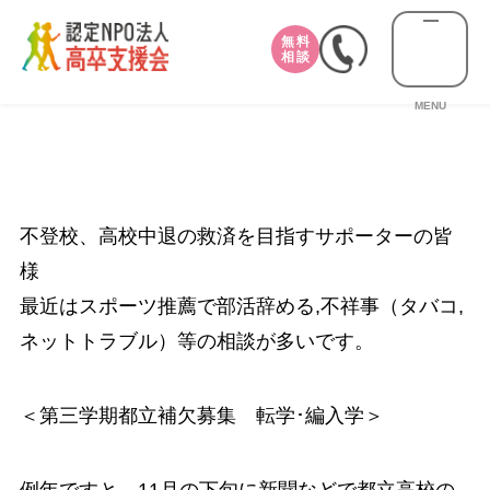
無料
相談
MENU
不登校、高校中退の救済を目指すサポーターの皆
様
最近はスポーツ推薦で部活辞める,不祥事（タバコ,
ネットトラブル）等の相談が多いです。
＜第三学期都立補欠募集 転学･編入学＞
例年ですと、11月の下旬に新聞などで都立高校の