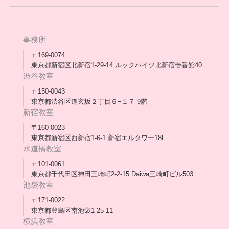
[家庭訪問カウンセリング]
団体概要
高卒支援会だより一覧
年次報告
事務所
会長コラム一覧
メディア出演
〒169-0074
東京都新宿区北新宿1-29-14 ルックハイツ北新宿壱番館40
スタッフ紹介
渋谷教室
〒150-0043
出版書
東京都渋谷区道玄坂２丁目６−１７ 9階
新宿教室
合格・進路実績
〒160-0023
東京都新宿区西新宿1-6-1 新宿エルタワー18F
協力団体
水道橋教室
理事長・会長あいさつ
〒101-0061
東京都千代田区神田三崎町2-2-15 Daiwa三崎町ビル503
保護者会
池袋教室
〒171-0022
採用情報
東京都豊島区南池袋1-25-11
横浜教室