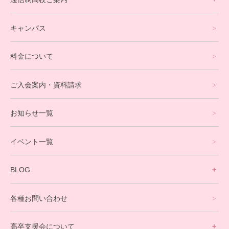
フリースクールについて
キャンパス
通信制高校サポート校について
料金について
オンラインコース
eスポーツコース
ご入会案内・資料請求
プログラミングコース
お知らせ一覧
就労支援コース
イベント一覧
英会話・海外留学コース
寮生活サポート
BLOG
理事長ブログ一覧
在校生の声
各種お問い合わせ
不登校支援スタッフブログ一覧
卒業生の今
高卒支援会について