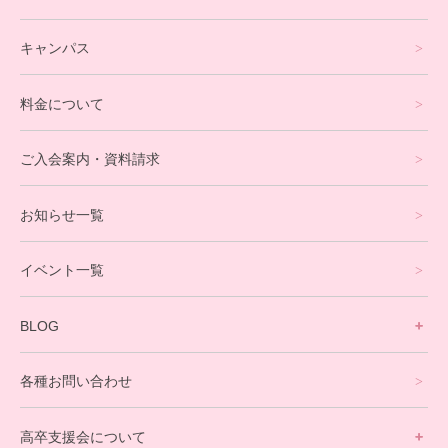
フリースクールについて
キャンパス
通信制高校サポート校について
料金について
オンラインコース
eスポーツコース
ご入会案内・資料請求
プログラミングコース
お知らせ一覧
就労支援コース
イベント一覧
英会話・海外留学コース
寮生活サポート
BLOG
理事長ブログ一覧
在校生の声
各種お問い合わせ
不登校支援スタッフブログ一覧
卒業生の今
高卒支援会について
保護者交流だより一覧