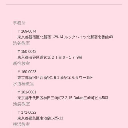
アウトリーチ支援
[家庭訪問カウンセリング]
団体概要
高卒支援会だより一覧
年次報告
事務所
会長コラム一覧
メディア出演
〒169-0074
東京都新宿区北新宿1-29-14 ルックハイツ北新宿壱番館40
スタッフ紹介
渋谷教室
〒150-0043
出版書
東京都渋谷区道玄坂２丁目６−１７ 9階
新宿教室
合格・進路実績
〒160-0023
東京都新宿区西新宿1-6-1 新宿エルタワー18F
協力団体
水道橋教室
理事長・会長あいさつ
〒101-0061
東京都千代田区神田三崎町2-2-15 Daiwa三崎町ビル503
保護者会
池袋教室
〒171-0022
採用情報
東京都豊島区南池袋1-25-11
横浜教室