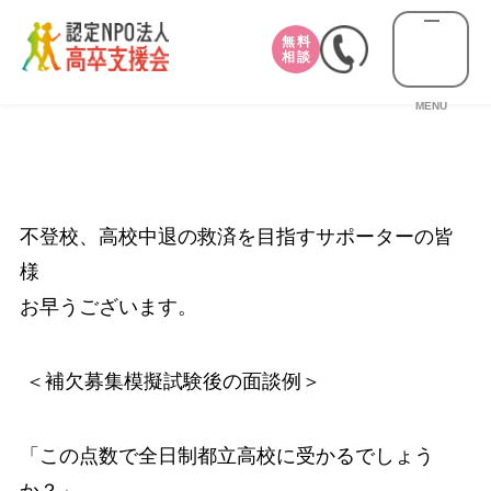
無料
相談
MENU
不登校、高校中退の救済を目指すサポーターの皆
様
お早うございます。
＜補欠募集模擬試験後の面談例＞
「この点数で全日制都立高校に受かるでしょう
か？」