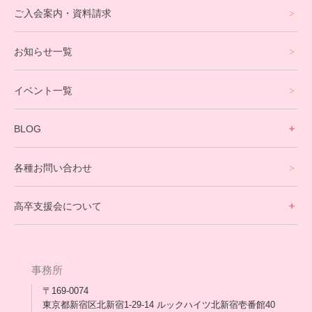
eスポーツコース
ご入会案内・資料請求
プログラミングコース
お知らせ一覧
就労支援コース
イベント一覧
英会話・海外留学コース
寮生活サポート
BLOG
理事長ブログ一覧
在校生の声
各種お問い合わせ
不登校支援スタッフブログ一覧
卒業生の今
高卒支援会について
保護者交流だより一覧
アウトリーチ支援
[家庭訪問カウンセリング]
団体概要
高卒支援会だより一覧
年次報告
事務所
会長コラム一覧
メディア出演
〒169-0074
東京都新宿区北新宿1-29-14 ルックハイツ北新宿壱番館40