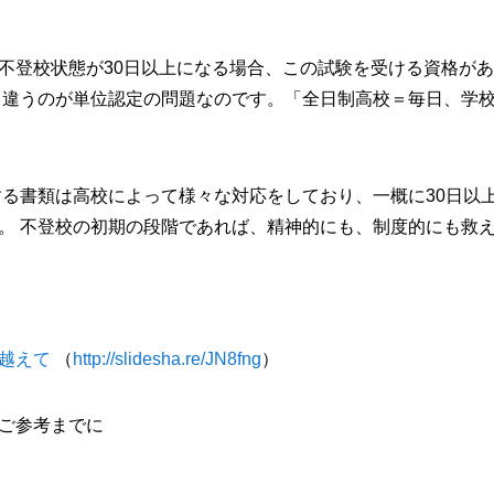
不登校状態が30日以上になる場合、この試験を受ける資格が
く違うのが単位認定の問題なのです。「全日制高校＝毎日、学
る書類は高校によって様々な対応をしており、一概に30日以
。 不登校の初期の段階であれば、精神的にも、制度的にも救
越えて
（
http://slidesha.re/JN8fng
）
ご参考までに