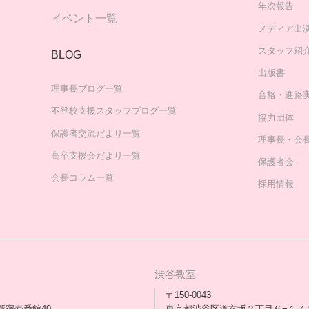
年次報告
イベント一覧
メディア出
スタッフ紹
BLOG
出版書
理事長ブログ一覧
合格・進路
不登校支援スタッフブログ一覧
協力団体
保護者交流だより一覧
理事長・会
高卒支援会だより一覧
保護者会
会長コラム一覧
採用情報
渋谷教室
〒150-0043
新宿壱番館40
東京都渋谷区道玄坂２丁目６−１７ 