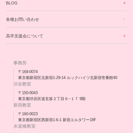
寮生活サポート
BLOG
理事長ブログ一覧
在校生の声
各種お問い合わせ
不登校支援スタッフブログ一覧
卒業生の今
高卒支援会について
保護者交流だより一覧
アウトリーチ支援
[家庭訪問カウンセリング]
団体概要
高卒支援会だより一覧
年次報告
事務所
会長コラム一覧
メディア出演
〒169-0074
東京都新宿区北新宿1-29-14 ルックハイツ北新宿壱番館40
スタッフ紹介
渋谷教室
〒150-0043
出版書
東京都渋谷区道玄坂２丁目６−１７ 9階
新宿教室
合格・進路実績
〒160-0023
東京都新宿区西新宿1-6-1 新宿エルタワー18F
協力団体
水道橋教室