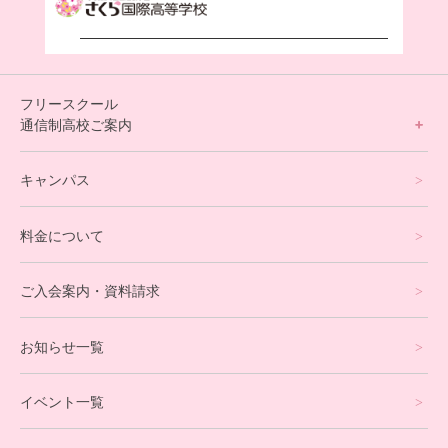
フリースクール
通信制高校ご案内
フリースクールについて
キャンパス
通信制高校サポート校について
料金について
オンラインコース
eスポーツコース
ご入会案内・資料請求
プログラミングコース
お知らせ一覧
就労支援コース
イベント一覧
英会話・海外留学コース