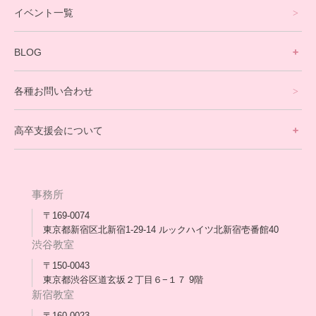
イベント一覧
英会話・海外留学コース
寮生活サポート
BLOG
理事長ブログ一覧
在校生の声
各種お問い合わせ
不登校支援スタッフブログ一覧
卒業生の今
高卒支援会について
保護者交流だより一覧
アウトリーチ支援
[家庭訪問カウンセリング]
団体概要
高卒支援会だより一覧
年次報告
事務所
会長コラム一覧
メディア出演
〒169-0074
東京都新宿区北新宿1-29-14 ルックハイツ北新宿壱番館40
スタッフ紹介
渋谷教室
〒150-0043
出版書
東京都渋谷区道玄坂２丁目６−１７ 9階
新宿教室
合格・進路実績
〒160-0023