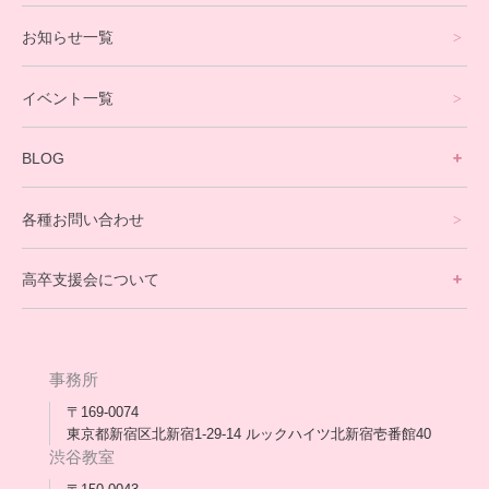
プログラミングコース
お知らせ一覧
就労支援コース
イベント一覧
英会話・海外留学コース
寮生活サポート
BLOG
理事長ブログ一覧
在校生の声
各種お問い合わせ
不登校支援スタッフブログ一覧
卒業生の今
高卒支援会について
保護者交流だより一覧
アウトリーチ支援
[家庭訪問カウンセリング]
団体概要
高卒支援会だより一覧
年次報告
事務所
会長コラム一覧
メディア出演
〒169-0074
東京都新宿区北新宿1-29-14 ルックハイツ北新宿壱番館40
スタッフ紹介
渋谷教室