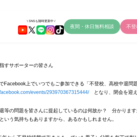
\ SNSも随時更新中 /
夜間・休日無料相談
不登
指すサポーターの皆さん
までFacebook上でいつでもご参加できる「不登校、高校中退
.facebook.com/events/293970367315444/
となり、閉会を迎え
退等の問題を皆さんに提起しているのは何故か？ 分かります
という気持ちもありますから、あるかもしれません。