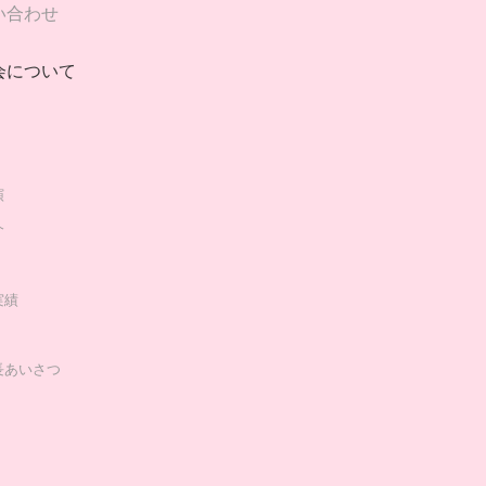
い合わせ
会について
演
介
実績
長あいさつ