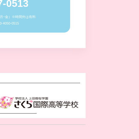
7-0513
0（月~金）※時間外は有料
4050-0515