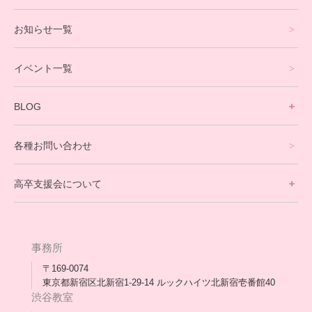
プログラミングコース
お知らせ一覧
就労支援コース
イベント一覧
英会話・海外留学コース
寮生活サポート
BLOG
理事長ブログ一覧
在校生の声
各種お問い合わせ
不登校支援スタッフブログ一覧
卒業生の今
高卒支援会について
保護者交流だより一覧
アウトリーチ支援
[家庭訪問カウンセリング]
団体概要
高卒支援会だより一覧
年次報告
事務所
会長コラム一覧
メディア出演
〒169-0074
東京都新宿区北新宿1-29-14 ルックハイツ北新宿壱番館40
スタッフ紹介
渋谷教室