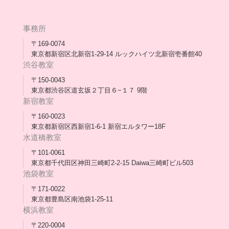
高卒支援会だより一覧
年次報告
事務所
会長コラム一覧
メディア出演
〒169-0074
東京都新宿区北新宿1-29-14 ルックハイツ北新宿壱番館40
スタッフ紹介
渋谷教室
〒150-0043
出版書
東京都渋谷区道玄坂２丁目６−１７ 9階
新宿教室
合格・進路実績
〒160-0023
東京都新宿区西新宿1-6-1 新宿エルタワー18F
協力団体
水道橋教室
理事長・会長あいさつ
〒101-0061
東京都千代田区神田三崎町2-2-15 Daiwa三崎町ビル503
保護者会
池袋教室
〒171-0022
採用情報
東京都豊島区南池袋1-25-11
横浜教室
〒220-0004