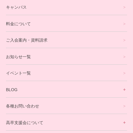
フリースクールについて
キャンパス
通信制高校サポート校について
料金について
オンラインコース
eスポーツコース
ご入会案内・資料請求
プログラミングコース
お知らせ一覧
就労支援コース
イベント一覧
英会話・海外留学コース
寮生活サポート
BLOG
理事長ブログ一覧
在校生の声
各種お問い合わせ
不登校支援スタッフブログ一覧
卒業生の今
高卒支援会について
保護者交流だより一覧
アウトリーチ支援
[家庭訪問カウンセリング]
団体概要