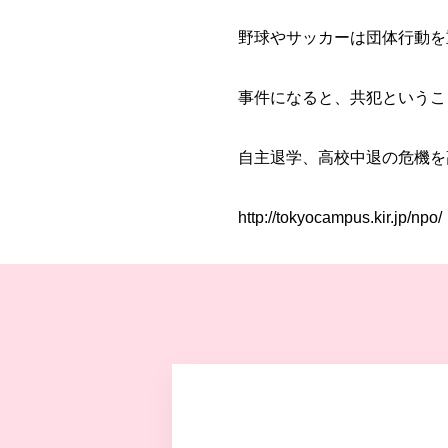
野球やサッカーは団体行動を
事件になると、共犯というこ
自主退学
、
高校中退
の危機を
http://tokyocampus.kir.jp/npo/