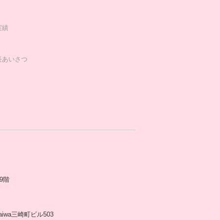
実績
長あいさつ
9階
aiwa三崎町ビル503