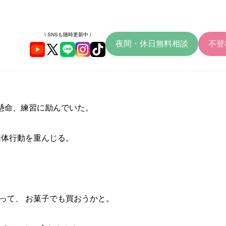
\ SNSも随時更新中 /
夜間・休日無料相談
不登
懸命、練習に励んでいた。
団体行動を重んじる。
って、 お菓子でも買おうかと。