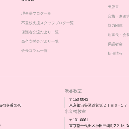
出版書
理事長ブログ一覧
合格・進路
不登校支援スタッフブログ一覧
協力団体
保護者交流だより一覧
理事長・会
高卒支援会だより一覧
保護者会
会長コラム一覧
採用情報
渋谷教室
〒150-0043
新宿壱番館40
東京都渋谷区道玄坂２丁目６−１７ 
水道橋教室
〒101-0061
F
東京都千代田区神田三崎町2-2-15 D