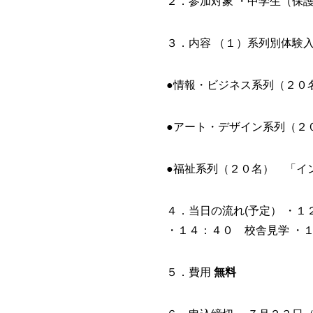
２．参加対象
・中学生（保
３．内容
（１）系列別体験
●
情報・ビジネス系列（２０
●
アート・デザイン系列（２
●
福祉系列（２０名） 「イ
４．当日の流れ(予定）
・１
・１４：４０ 校舎見学
・
５．費用
無料