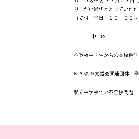
６．申込締切
・７月２３日
りしだい締切とさせていただ
（受付 平日 １０：００～
……….中 略……….
不登校中学生
からの高校進学
NPO高卒支援会関連団体 学力会
私立中学校での不登校問題