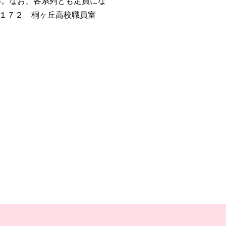
い。なお、各系列とも定員にな
１７２ 桐ヶ丘高校職員室