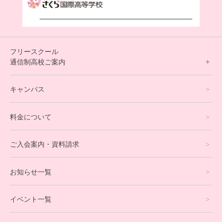
フリースクール
通信制高校ご案内
フリースクールについて
キャンパス
通信制高校サポート校について
料金について
オンラインコース
eスポーツコース
ご入会案内・資料請求
プログラミングコース
お知らせ一覧
就労支援コース
イベント一覧
英会話・海外留学コース