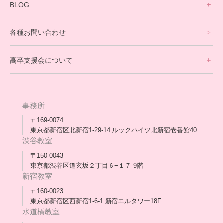
寮生活サポート
BLOG
理事長ブログ一覧
在校生の声
各種お問い合わせ
不登校支援スタッフブログ一覧
卒業生の今
高卒支援会について
保護者交流だより一覧
アウトリーチ支援
[家庭訪問カウンセリング]
団体概要
高卒支援会だより一覧
年次報告
事務所
会長コラム一覧
メディア出演
〒169-0074
東京都新宿区北新宿1-29-14 ルックハイツ北新宿壱番館40
スタッフ紹介
渋谷教室
〒150-0043
出版書
東京都渋谷区道玄坂２丁目６−１７ 9階
新宿教室
合格・進路実績
〒160-0023
東京都新宿区西新宿1-6-1 新宿エルタワー18F
協力団体
水道橋教室