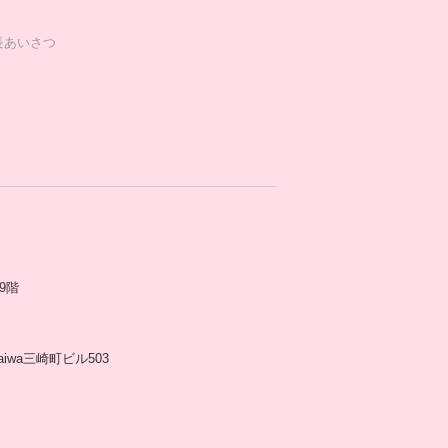
長あいさつ
9階
aiwa三崎町ビル503