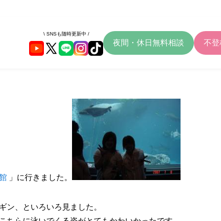
\ SNSも随時更新中 /
夜間・休日無料相談
不登
館
」に行きました。
ギン、といろいろ見ました。
こちらに泳いでくる姿がとてもかわいかったです。