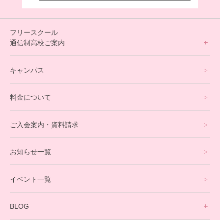
フリースクール
通信制高校ご案内
フリースクールについて
キャンパス
通信制高校サポート校について
料金について
オンラインコース
eスポーツコース
ご入会案内・資料請求
プログラミングコース
お知らせ一覧
就労支援コース
イベント一覧
英会話・海外留学コース
寮生活サポート
BLOG