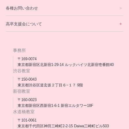
理事長ブログ一覧
在校生の声
各種お問い合わせ
不登校支援スタッフブログ一覧
卒業生の今
高卒支援会について
保護者交流だより一覧
アウトリーチ支援
[家庭訪問カウンセリング]
団体概要
高卒支援会だより一覧
年次報告
事務所
会長コラム一覧
メディア出演
〒169-0074
東京都新宿区北新宿1-29-14 ルックハイツ北新宿壱番館40
スタッフ紹介
渋谷教室
〒150-0043
出版書
東京都渋谷区道玄坂２丁目６−１７ 9階
新宿教室
合格・進路実績
〒160-0023
東京都新宿区西新宿1-6-1 新宿エルタワー18F
協力団体
水道橋教室
理事長・会長あいさつ
〒101-0061
東京都千代田区神田三崎町2-2-15 Daiwa三崎町ビル503