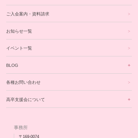
eスポーツコース
ご入会案内・資料請求
プログラミングコース
お知らせ一覧
就労支援コース
イベント一覧
英会話・海外留学コース
寮生活サポート
BLOG
理事長ブログ一覧
在校生の声
各種お問い合わせ
不登校支援スタッフブログ一覧
卒業生の今
高卒支援会について
保護者交流だより一覧
アウトリーチ支援
[家庭訪問カウンセリング]
団体概要
高卒支援会だより一覧
年次報告
事務所
会長コラム一覧
メディア出演
〒169-0074