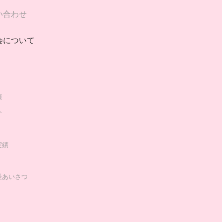
い合わせ
会について
演
介
実績
長あいさつ