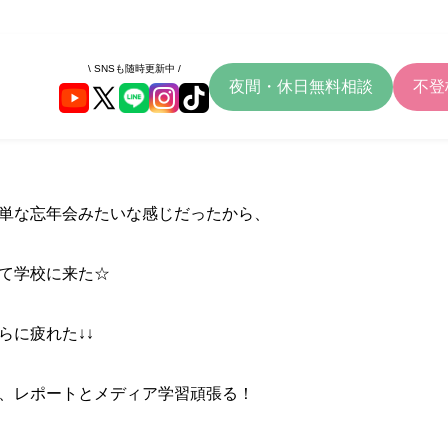
\ SNSも随時更新中 /
夜間・休日無料相談
不登
単な忘年会みたいな感じだったから、
て学校に来た☆
らに疲れた↓↓
、レポートとメディア学習頑張る！