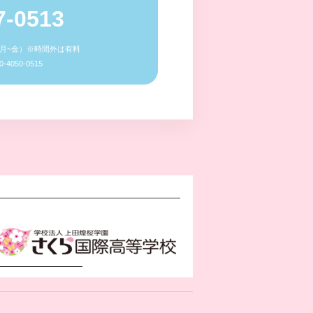
7-0513
0（月~金）※時間外は有料
4050-0515