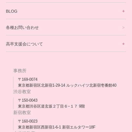
寮生活サポート
BLOG
理事長ブログ一覧
在校生の声
各種お問い合わせ
不登校支援スタッフブログ一覧
卒業生の今
高卒支援会について
保護者交流だより一覧
アウトリーチ支援
[家庭訪問カウンセリング]
団体概要
高卒支援会だより一覧
年次報告
事務所
会長コラム一覧
メディア出演
〒169-0074
東京都新宿区北新宿1-29-14 ルックハイツ北新宿壱番館40
スタッフ紹介
渋谷教室
〒150-0043
出版書
東京都渋谷区道玄坂２丁目６−１７ 9階
新宿教室
合格・進路実績
〒160-0023
東京都新宿区西新宿1-6-1 新宿エルタワー18F
協力団体