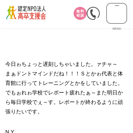
無料
相談
MENU
今日ゎちょっと遅刻しちゃいました。ァチャ～
まぁドントマインドだね！！！Ｓとかゎ代表と体
育館に行ってトレーニングとかをしていました。
でもぉれゎ学校でレポート疲れたぁ～また明日か
ら毎日学校でぇ～す。レポートが終わるように頑
張りたいです。
N.Y.