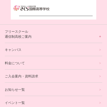
フリースクール
通信制高校ご案内
フリースクールについて
キャンパス
通信制高校サポート校について
料金について
オンラインコース
eスポーツコース
ご入会案内・資料請求
プログラミングコース
お知らせ一覧
就労支援コース
イベント一覧
英会話・海外留学コース