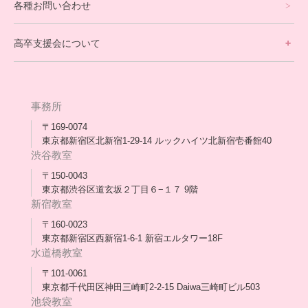
各種お問い合わせ
不登校支援スタッフブログ一覧
卒業生の今
高卒支援会について
保護者交流だより一覧
アウトリーチ支援
[家庭訪問カウンセリング]
団体概要
高卒支援会だより一覧
年次報告
事務所
会長コラム一覧
メディア出演
〒169-0074
東京都新宿区北新宿1-29-14 ルックハイツ北新宿壱番館40
スタッフ紹介
渋谷教室
〒150-0043
出版書
東京都渋谷区道玄坂２丁目６−１７ 9階
新宿教室
合格・進路実績
〒160-0023
東京都新宿区西新宿1-6-1 新宿エルタワー18F
協力団体
水道橋教室
理事長・会長あいさつ
〒101-0061
東京都千代田区神田三崎町2-2-15 Daiwa三崎町ビル503
保護者会
池袋教室