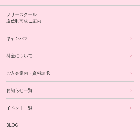
フリースクール
通信制高校ご案内
フリースクールについて
キャンパス
通信制高校サポート校について
料金について
オンラインコース
eスポーツコース
ご入会案内・資料請求
プログラミングコース
お知らせ一覧
就労支援コース
イベント一覧
英会話・海外留学コース
寮生活サポート
BLOG
理事長ブログ一覧
在校生の声