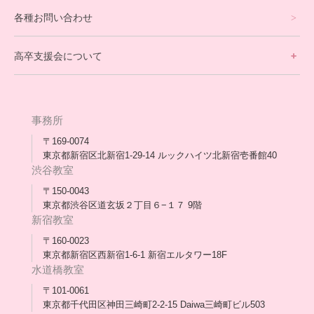
理事長ブログ一覧
在校生の声
各種お問い合わせ
不登校支援スタッフブログ一覧
卒業生の今
高卒支援会について
保護者交流だより一覧
アウトリーチ支援
[家庭訪問カウンセリング]
団体概要
高卒支援会だより一覧
年次報告
事務所
会長コラム一覧
メディア出演
〒169-0074
東京都新宿区北新宿1-29-14 ルックハイツ北新宿壱番館40
スタッフ紹介
渋谷教室
〒150-0043
出版書
東京都渋谷区道玄坂２丁目６−１７ 9階
新宿教室
合格・進路実績
〒160-0023
東京都新宿区西新宿1-6-1 新宿エルタワー18F
協力団体
水道橋教室
理事長・会長あいさつ
〒101-0061
東京都千代田区神田三崎町2-2-15 Daiwa三崎町ビル503