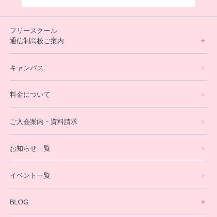
フリースクール
通信制高校ご案内
フリースクールについて
キャンパス
通信制高校サポート校について
料金について
オンラインコース
eスポーツコース
ご入会案内・資料請求
プログラミングコース
お知らせ一覧
就労支援コース
イベント一覧
英会話・海外留学コース
寮生活サポート
BLOG