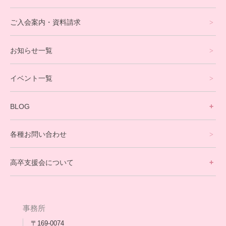
eスポーツコース
ご入会案内・資料請求
プログラミングコース
お知らせ一覧
就労支援コース
イベント一覧
英会話・海外留学コース
寮生活サポート
BLOG
理事長ブログ一覧
在校生の声
各種お問い合わせ
不登校支援スタッフブログ一覧
卒業生の今
高卒支援会について
保護者交流だより一覧
アウトリーチ支援
[家庭訪問カウンセリング]
団体概要
高卒支援会だより一覧
年次報告
事務所
会長コラム一覧
メディア出演
〒169-0074